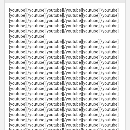
[youtube][/youtube][youtube][/youtube][youtube][/youtube]
[youtube][/youtube][youtube][/youtube][youtube][/youtube]
[youtube][/youtube][youtube][/youtube][youtube][/youtube]
[youtube][/youtube][youtube][/youtube][youtube][/youtube]
[youtube][/youtube][youtube][/youtube][youtube][/youtube]
[youtube][/youtube]
[youtube][/youtube][youtube][/youtube][youtube][/youtube]
[youtube][/youtube][youtube][/youtube][youtube][/youtube]
[youtube][/youtube][youtube][/youtube][youtube][/youtube]
[youtube][/youtube][youtube][/youtube][youtube][/youtube]
[youtube][/youtube][youtube][/youtube][youtube][/youtube]
[youtube][/youtube][youtube][/youtube][youtube][/youtube]
[youtube][/youtube][youtube][/youtube][youtube][/youtube]
[youtube][/youtube][youtube][/youtube][youtube][/youtube]
[youtube][/youtube][youtube][/youtube][youtube][/youtube]
[youtube][/youtube][youtube][/youtube][youtube][/youtube]
[youtube][/youtube][youtube][/youtube][youtube][/youtube]
[youtube][/youtube][youtube][/youtube][youtube][/youtube]
[youtube][/youtube][youtube][/youtube][youtube][/youtube]
[youtube][/youtube][youtube][/youtube][youtube][/youtube]
[youtube][/youtube][youtube][/youtube][youtube][/youtube]
[youtube][/youtube][youtube][/youtube][youtube][/youtube]
[youtube][/youtube][youtube][/youtube][youtube][/youtube]