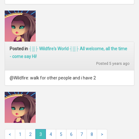
Posted in
┤▒├ Wildfire's World ┤▒├ All welcome, all the time
- come say Hi!
Posted 5 years ago
@Wildfire: walk for other people and i have 2
<
1
2
3
4
5
6
7
8
>