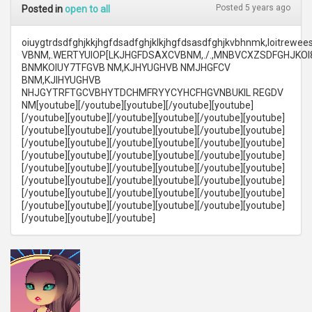
Posted 5 years ago
Posted in
open to all
oiuygtrdsdfghjkkjhgfdsadfghjklkjhgfdsasdfghjkvbhnmk,loitrew
VBNM,.WERTYUIOP[LKJHGFDSAXCVBNM,./.,MNBVCXZSDFGHJK
BNMKOIUY7TFGVB NM,KJHYUGHVB NMJHGFCV
BNM,KJIHYUGHVB
NHJGYTRFTGCVBHYTDCHMFRYYCYHCFHGVNBUKIL REGDV
NM
[youtube][/youtube][youtube][/youtube][youtube]
[/youtube][youtube][/youtube][youtube][/youtube][youtube]
[/youtube][youtube][/youtube][youtube][/youtube][youtube]
[/youtube][youtube][/youtube][youtube][/youtube][youtube]
[/youtube][youtube][/youtube][youtube][/youtube][youtube]
[/youtube][youtube][/youtube][youtube][/youtube][youtube]
[/youtube][youtube][/youtube][youtube][/youtube][youtube]
[/youtube][youtube][/youtube][youtube][/youtube][youtube]
[/youtube][youtube][/youtube][youtube][/youtube][youtube]
[/youtube][youtube][/youtube]