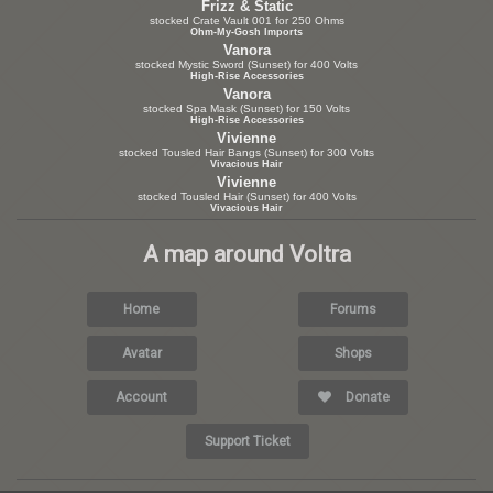
Frizz & Static
stocked Crate Vault 001 for 250 Ohms
Ohm-My-Gosh Imports
Vanora
stocked Mystic Sword (Sunset) for 400 Volts
High-Rise Accessories
Vanora
stocked Spa Mask (Sunset) for 150 Volts
High-Rise Accessories
Vivienne
stocked Tousled Hair Bangs (Sunset) for 300 Volts
Vivacious Hair
Vivienne
stocked Tousled Hair (Sunset) for 400 Volts
Vivacious Hair
A map around Voltra
Home
Forums
Avatar
Shops
Account
Donate
Support Ticket