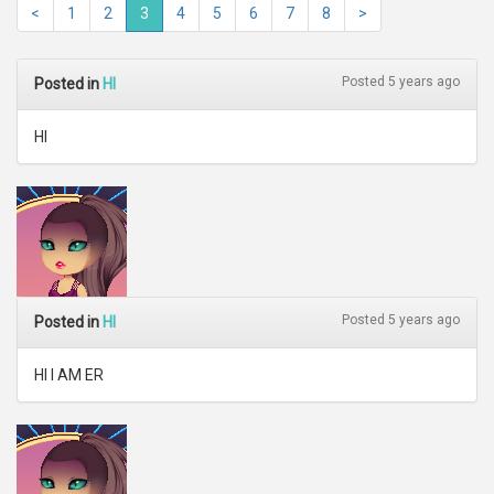
<
1
2
3
4
5
6
7
8
>
Posted 5 years ago
Posted in
HI
HI
Posted 5 years ago
Posted in
HI
HI I AM ER